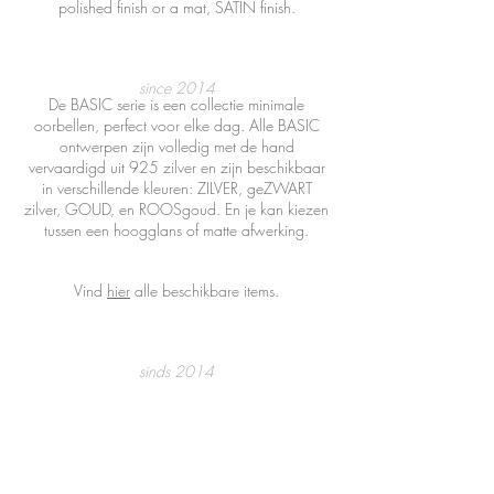
polished finish or a mat, SATIN finish.
since 2014
De BASIC serie is een collectie minimale
oorbellen, perfect voor elke dag. Alle BASIC
ontwerpen zijn volledig met de hand
vervaardigd uit 925 zilver en zijn beschikbaar
in verschillende kleuren: ZILVER, geZWART
zilver, GOUD, en ROOSgoud. En je kan kiezen
tussen een hoogglans of matte afwerking.
Vind
hier
alle beschikbare items.
sinds 2014